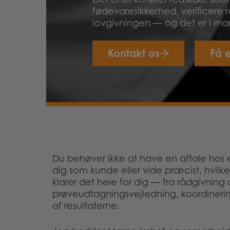
fødevaresikkerhed, verificere
lovgivningen — og det er i mang
Kontakt os
Få e
Du behøver ikke at have en aftale hos 
dig som kunde eller vide præcist, hvilke
klarer det hele for dig — fra rådgivning 
prøveudtagningsvejledning, koordiner
af resultaterne.