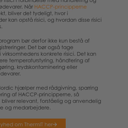
e risici i forbindelse med håndtering og
fødevarer. Når
HACCP-principperne
, bliver det tydeligt, hvor i
r kan opstå risici, og hvordan disse risici
s.
program bør derfor ikke kun bestå af
istreringer. Det bør også tage
 virksomhedens konkrete risici. Det kan
re temperaturstyring, håndtering af
gøring, krydskontaminering eller
ødevarer.
ordic hjælper med rådgivning, sparring
ring af HACCP-principperne, så
bliver relevant, forståelig og anvendelig
se og medarbejdere.
nyhed om ThermIT her