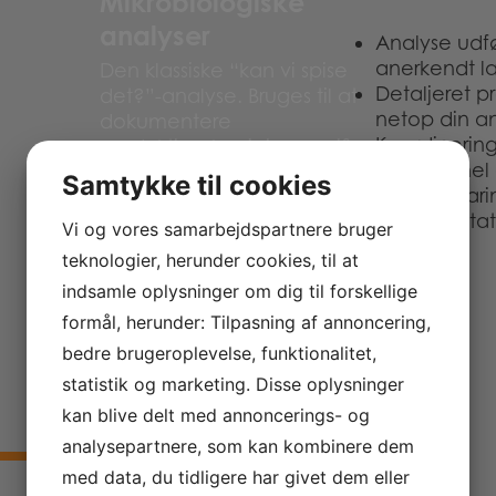
Mikrobiologiske
analyser
Analyse udf
anerkendt l
Den klassiske “kan vi spise
Detaljeret p
det?”-analyse. Bruges til at
netop din an
dokumentere
Koordinering
produktionshygiejne, verificere
Professionel
HACCP-kontrolpunkter og
Samtykke til cookies
med forklari
overholde EU-forordning
Dokumentatio
2073/2005 om mikrobiologiske
Vi og vores samarbejdspartnere bruger
Allergener
kriterier for fødevarer.
teknologier, herunder cookies, til at
Er dit produkt certificeret fri for
indsamle oplysninger om dig til forskellige
Eksempler:
gluten? Fri for
formål, herunder: Tilpasning af annoncering,
mælkeproteiner? Det er ikke
bedre brugeroplevelse, funktionalitet,
Generel mikrobiologi
—
nok at love det — du skal
aerobe mikroorganismer,
kunne bevise det.
statistik og marketing. Disse oplysninger
gær, skimmel, Bacillus
kan blive delt med annoncerings- og
cereus,
Glutenanalyse —
analysepartnere, som kan kombinere dem
Enterobacteriaceae
rengøringskontrol fra
med data, du tidligere har givet dem eller
Listeria monocytogenes
—
overflader og udstyr