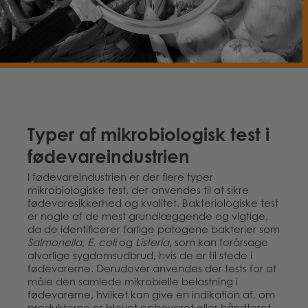
Typer af mikrobiologisk test i
fødevareindustrien
I fødevareindustrien er der flere typer
mikrobiologiske test, der anvendes til at sikre
fødevaresikkerhed og kvalitet. Bakteriologiske test
er nogle af de mest grundlæggende og vigtige,
da de identificerer farlige patogene bakterier som
Salmonella
,
E. coli
og
Listeria
, som kan forårsage
alvorlige sygdomsudbrud, hvis de er til stede i
fødevarerne. Derudover anvendes der tests for at
måle den samlede mikrobielle belastning i
fødevarerne, hvilket kan give en indikation af, om
produkterne er blevet opbevaret eller håndteret