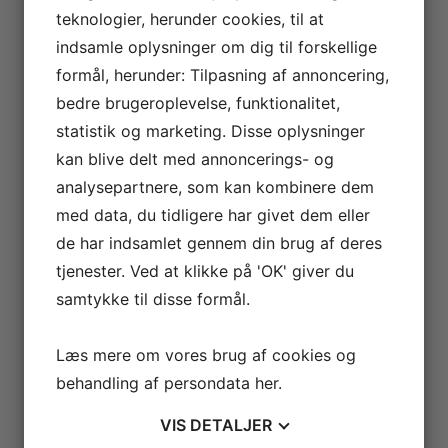
Professionel mikrobiologisk testning tilbyder flere
teknologier, herunder cookies, til at
fordele for fødevareproducenter, især når det
kommer til at sikre både produktsikkerhed og
indsamle oplysninger om dig til forskellige
virksomhedens omdømme. Ved at samarbejde
formål, herunder: Tilpasning af annoncering,
med specialiserede laboratorier kan producenter
få adgang til avanceret udstyr og ekspertise, som
bedre brugeroplevelse, funktionalitet,
sikrer præcise og pålidelige resultater. Denne
statistik og marketing. Disse oplysninger
ekspertise reducerer risikoen for fejl og
fejldiagnoser, som kan føre til kostbare
kan blive delt med annoncerings- og
tilbagekaldelser eller sundhedsproblemer.
analysepartnere, som kan kombinere dem
Derudover bidrager hurtig og effektiv testning til
med data, du tidligere har givet dem eller
en proaktiv risikostyring. Identifikation af
de har indsamlet gennem din brug af deres
mikrobiologisk kontaminering tidligt i
produktionsprocessen gør det muligt at handle
tjenester. Ved at klikke på 'OK' giver du
hurtigt, før problemerne spreder sig eller påvirker
samtykke til disse formål.
store mængder produkter. Ved at outsource
mikrobiologiske analyser kan
fødevareproducenter også opnå betydelige
Læs mere om vores brug af cookies og
besparelser på både tid og ressourcer, da
behandling af persondata
her
.
laboratorierne kan håndtere testene effektivt,
hvilket giver virksomhederne mulighed for at
fokusere på deres kerneproduktion og
VIS
DETALJER
kvalitetssikring.