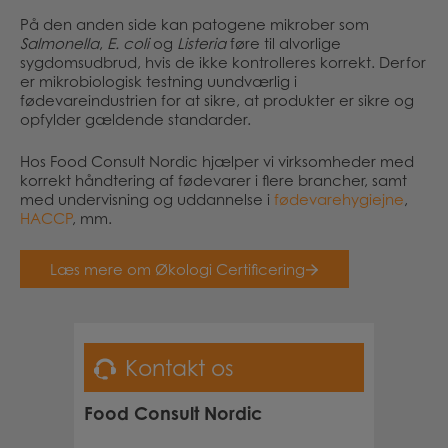
På den anden side kan patogene mikrober som
Salmonella
,
E. coli
og
Listeria
føre til alvorlige
sygdomsudbrud, hvis de ikke kontrolleres korrekt. Derfor
er mikrobiologisk testning uundværlig i
fødevareindustrien for at sikre, at produkter er sikre og
opfylder gældende standarder.
Hos Food Consult Nordic hjælper vi virksomheder med
korrekt håndtering af fødevarer i flere brancher, samt
med undervisning og uddannelse i
fødevarehygiejne
,
HACCP
, mm.
Læs mere om Økologi Certificering
Kontakt os
Food Consult Nordic