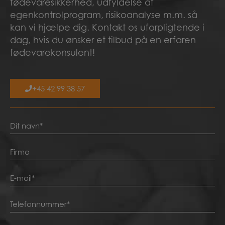
fødevaresikkerhed, udfyldelse af
egenkontrolprogram, risikoanalyse m.m. så
kan vi hjælpe dig. Kontakt os uforpligtende i
dag, hvis du ønsker et tilbud på en erfaren
fødevarekonsulent!
+45 42 99 38 57
Navn
*
*
Firma
*
*
E-
mail
*
Telefon
*
*
*