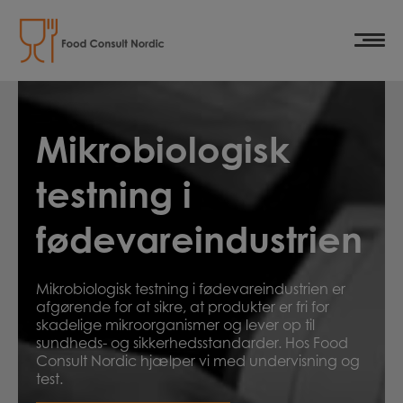
Hop
til
indholdet
Mikrobiologisk
testning i
fødevareindustrien
Mikrobiologisk testning i fødevareindustrien er
afgørende for at sikre, at produkter er fri for
skadelige mikroorganismer og lever op til
sundheds- og sikkerhedsstandarder. Hos Food
Consult Nordic hjælper vi med undervisning og
test.