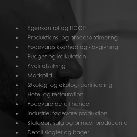
Egenkontrol og HCCP
Produktions- og procesoptimering
Fødevaresikkerhed og -lovgivning
Budget og kalkulation
Kvalitetssikring
Madspild
Økologi og økologi certificering
Hotel og restauration
Fødevare detail handel
Industriel fødevare produktion
Stalddørs salg og primær producenter
Detail slagter og bager