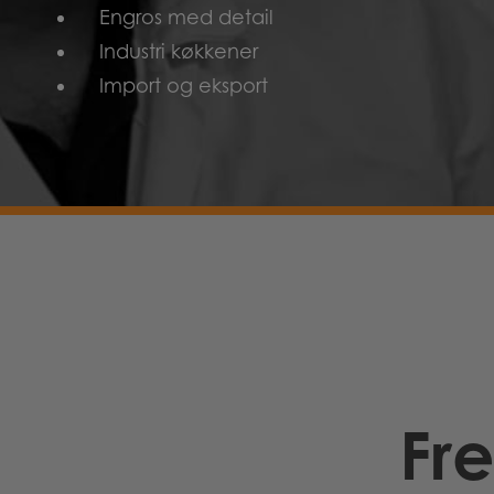
Engros med detail
Industri køkkener
Import og eksport
Fr