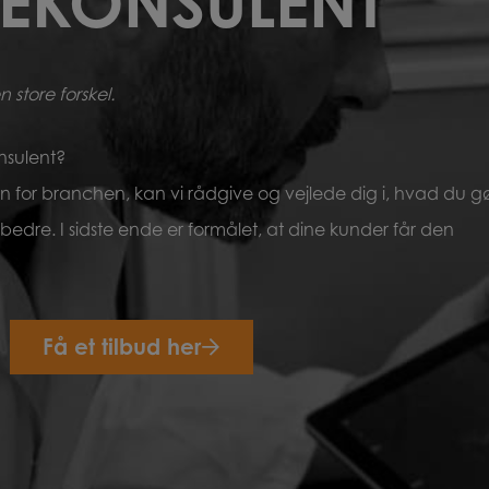
EKONSULENT
 store forskel.
nsulent?
for branchen, kan vi rådgive og vejlede dig i, hvad du g
dre. I sidste ende er formålet, at dine kunder får den
Få et tilbud her