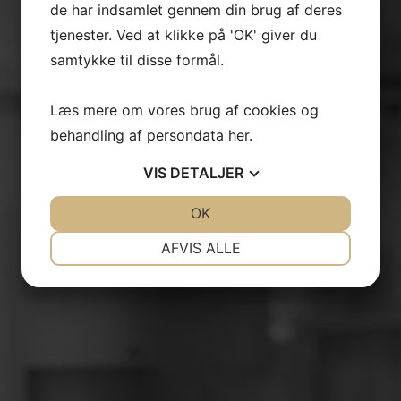
de har indsamlet gennem din brug af deres
tjenester. Ved at klikke på 'OK' giver du
samtykke til disse formål.
Læs mere om vores brug af cookies og
behandling af persondata
her
.
VIS
DETALJER
JA
NEJ
OK
JA
NEJ
NØDVENDIGE
PRÆFERENCER
AFVIS ALLE
JA
NEJ
JA
NEJ
MARKETING
STATISTIK