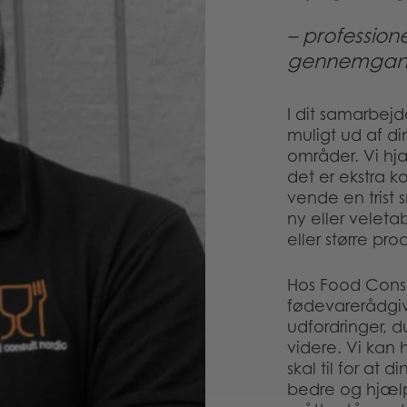
– profession
gennemgang 
I dit samarbej
muligt ud af di
områder. Vi hj
det er ekstra ko
vende en trist 
ny eller veleta
eller større pr
Hos Food Consu
fødevarerådgi
udfordringer, d
videre. Vi kan 
skal til for at
bedre og hjælp