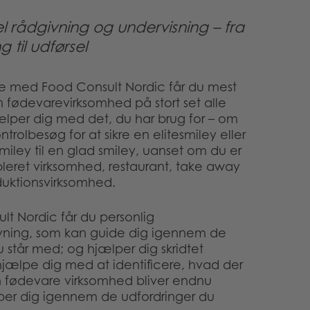
el rådgivning og undervisning – fra
til udførsel
de med Food Consult Nordic får du mest
n fødevarevirksomhed på stort set alle
ælper dig med det, du har brug for – om
ntrolbesøg for at sikre en elitesmiley eller
smiley til en glad smiley, uanset om du er
bleret virksomhed, restaurant, take away
oduktionsvirksomhed.
lt Nordic får du personlig
vning, som kan guide dig igennem de
u står med; og hjælper dig skridtet
hjælpe dig med at identificere, hvad der
 din fødevare virksomhed bliver endnu
er dig igennem de udfordringer du