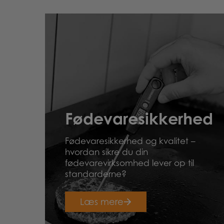
Fødevaresikkerhed
Fødevaresikkerhed og kvalitet –
hvordan sikre du din
fødevarevirksomhed lever op til
standarderne?
Læs mere