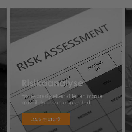
Risikoanalyse
Fødevarestyrelsen stiller en masse
krav til det enkelte spisested.
Læs mere